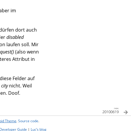
(aber im
 dürfen dort auch
der
disabled
n laufen soll. Mir
quest()
(also wenn
eres Attribut in
diese Felder auf
d
city
nicht. Weil
en. Doof.
next
20100619
ipid Theme
.
Source code
.
Developer Guide
|
Luc’s blog