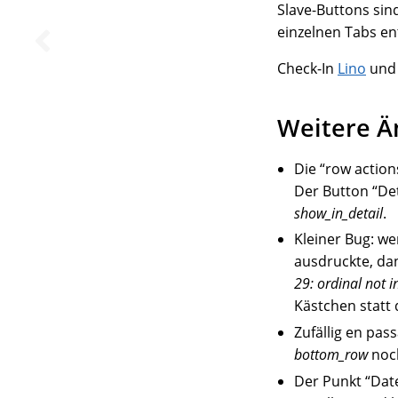
Slave-Buttons sind
einzelnen Tabs en
Check-In
Lino
un
Weitere 
Die “row actions
Der Button “Det
show_in_detail
.
Kleiner Bug: w
ausdruckte, d
29: ordinal not 
Kästchen statt
Zufällig en pas
bottom_row
noch
Der Punkt “Dat