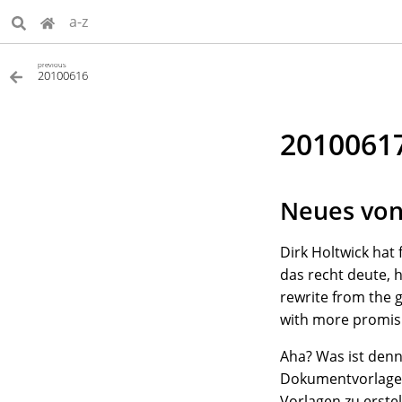
a-z
previous
20100616
2010061
Neues vo
Dirk Holtwick hat
das recht deute, 
rewrite from the 
with more promisi
Aha? Was ist den
Dokumentvorlag
Vorlagen zu erstel