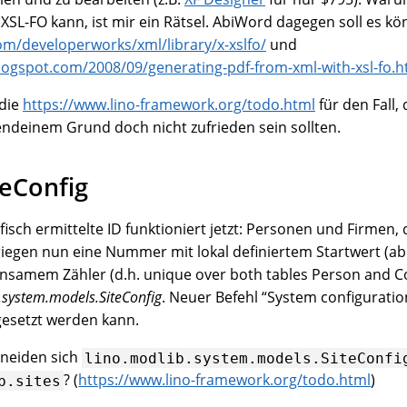
XSL-FO kann, ist mir ein Rätsel. AbiWord dagegen soll es kö
m/developerworks/xml/library/x-xslfo/
und
blogspot.com/2008/09/generating-pdf-from-xml-with-xsl-fo.h
 die
https://www.lino-framework.org/todo.html
für den Fall, 
ndeinem Grund doch nicht zufrieden sein sollten.
teConfig
sch ermittelte ID funktioniert jetzt: Personen und Firmen, 
kriegen nun eine Nummer mit lokal definiertem Startwert (ab
samem Zähler (d.h. unique over both tables Person and 
.system.models.SiteConfig
. Neuer Befehl “System configurati
gesetzt werden kann.
hneiden sich
lino.modlib.system.models.SiteConfi
? (
https://www.lino-framework.org/todo.html
)
b.sites