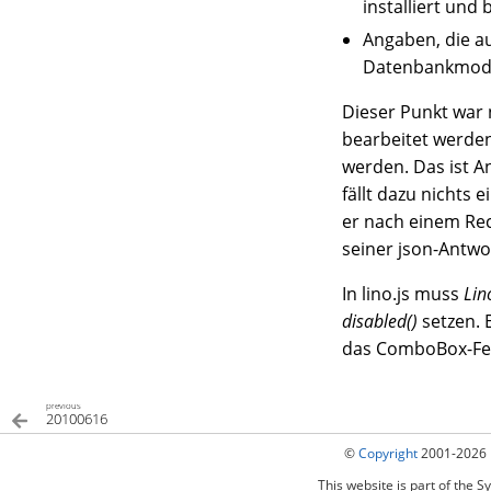
installiert und 
Angaben, die au
Datenbankmode
Dieser Punkt war n
bearbeitet werde
werden. Das ist A
fällt dazu nichts 
er nach einem Rec
seiner json-Antwo
In lino.js muss
Lin
disabled()
setzen. 
das ComboBox-Fel
previous
20100616
©
Copyright
2001-2026 
This website is part of the S