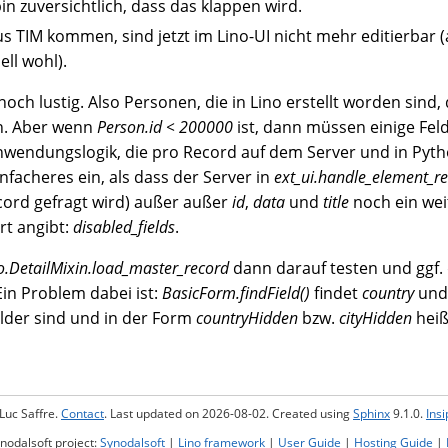
bin zuversichtlich, dass das klappen wird.
s TIM kommen, sind jetzt im Lino-UI nicht mehr editierbar 
ll wohl).
och lustig. Also Personen, die in Lino erstellt worden sind,
n. Aber wenn
Person.id < 200000
ist, dann müssen einige Fel
nwendungslogik, die pro Record auf dem Server und in Pytho
einfacheres ein, als dass der Server in
ext_ui.handle_element_re
ord gefragt wird) außer außer
id
,
data
und
title
noch ein weit
rt angibt:
disabled_fields
.
o.DetailMixin.load_master_record
dann darauf testen und ggf. 
Ein Problem dabei ist:
BasicForm.findField()
findet
country
un
der sind und in der Form
countryHidden
bzw.
cityHidden
heiß
Luc Saffre.
Contact
. Last updated on 2026-08-02. Created using
Sphinx
9.1.0.
Ins
ynodalsoft project:
Synodalsoft
|
Lino framework
|
User Guide
|
Hosting Guide
|