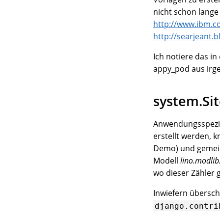
nicht schon lange 
http://www.ibm.co
http://searjeant.
Ich notiere das in
appy_pod aus irge
system.Si
Anwendungsspezifi
erstellt werden, 
Demo) und gemein
Modell
lino.modlib
wo dieser Zähler 
Inwiefern übersc
django.contri