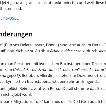
 jetzt ganz weg, weil sie nicht funktionierten und weil diese 
thalten sind.
d
Lino-DSBE
.
Änderungen
” (Buttons Delete, Insert, Print…) sind jetzt auch im Detail-
ail” natürlich nicht. Attribut
Action.hidden
ersetzt durch
show
enn man Personen mit kyrillischen Buchstaben über Druck
ann kam
UnicodeEncodeError: ‘latin-1’ codec can’t encode charact
in range(256)
. Behoben. Allerdings stehen im Dokument tro
 der kyrillischen Buchstaben… Ist aber sehr undringend…
sant gelöst: Beim Layout von PersonDetail stimmte das Stre
 nicht. Jetzt wohl.
enbank-Migrations-Tool” kann aus der ToDo-Liste raus: Ich