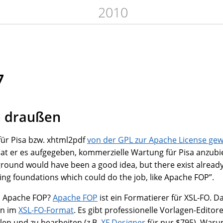
2010
7
n draußen
 für Pisa bzw. xhtml2pdf
von der GPL zur Apache License gew
hat er es aufgegeben, kommerzielle Wartung für Pisa anzubi
ground would have been a good idea, but there exist already
ng foundations which could do the job, like Apache FOP”.
n Apache FOP?
Apache FOP
ist ein Formatierer für XSL-FO. 
en im
XSL-FO-Format
. Es gibt professionelle Vorlagen-Editor
len und zu bearbeiten (z.B.
XF Designer
für nur $795). Waru