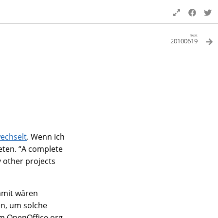
next
20100619
echselt
. Wenn ich
eten. “A complete
 other projects
Damit wären
en, um solche
m OpenOffice.org