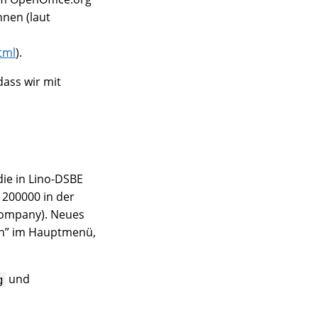
nnen (laut
tml
).
dass wir mit
die in Lino-DSBE
 200000 in der
Company). Neues
on” im Hauptmenü,
und
g