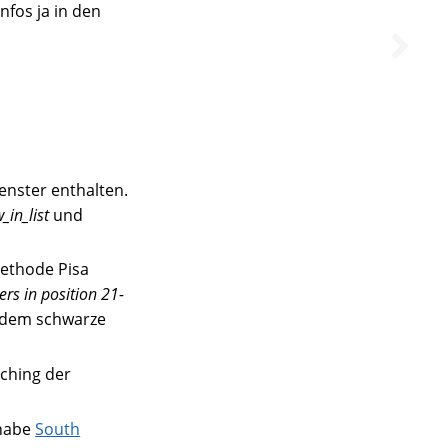
Infos ja in den
Fenster enthalten.
_in_list
und
methode Pisa
ers in position 21-
tzdem schwarze
tching der
 habe
South