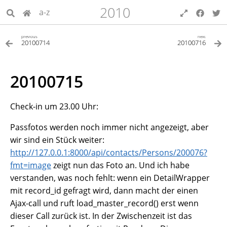
2010
a-z
previous
next
20100714
20100716
20100715
Check-in um 23.00 Uhr:
Passfotos werden noch immer nicht angezeigt, aber
wir sind ein Stück weiter:
http://127.0.0.1:8000/api/contacts/Persons/200076?
fmt=image
zeigt nun das Foto an. Und ich habe
verstanden, was noch fehlt: wenn ein DetailWrapper
mit record_id gefragt wird, dann macht der einen
Ajax-call und ruft load_master_record() erst wenn
dieser Call zurück ist. In der Zwischenzeit ist das