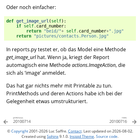
Oder noch einfacher:
def
get_image_url
(
self
):
if
self
.
card_number
:
return
"beid/"
+
self
.
card_number
+
".jpg"
return
"pictures/contacts.Person.jpg"
In reports.py testet er, ob das Model eine Methode
get_image_url
hat. Wenn ja, kriegt der Report
automagisch eine Methode
actions.ImageAction
, die
sich als ‘image’ anmeldet.
Das hat gar nichts mehr mit Printable zu tun.
PrintMethods und deren Actions habe ich bei der
Gelegenheit etwas umstrukturiert.
previous
next
20100714
20100716
©
Copyright
2001-2026 Luc Saffre.
Contact
. Last updated on 2026-08-02.
Created using
Sphinx
9.1.0.
Insipid Theme
.
Source code
.