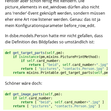
Fenster aber schon fertig mit Rendern. Die
picture_elements in ext_windows dürfen also nicht
ans ‘render’-Event geknüpft werden, sondern müssen
eher eine Art row listener werden. Genau: das ist ja
mein Konfigurationsparameter before_row_edit.
In dsbe.models.Person hatte mir nicht gefallen, dass
die Definition des Bildpfades so umständlich ist:
def
get_target_parts
(
self
,
pm
):
if
isinstance
(
pm
,
mixins
.
PicturePrintMethod
):
if
self
.
card_number
:
return
[
"beid"
,
self
.
card_number
+
".jpg"
return
[
"pictures"
,
"contacts.Person.jpg"
]
return
mixins
.
Printable
.
get_target_parts
(
self
,
pm
)
Schöner wäre doch:
def
get_image_parts
(
self
,
pm
):
if
self
.
card_number
:
return
[
"beid"
,
self
.
card_number
+
".jpg"
]
return
[
"pictures"
,
"contacts.Person.jpg"
]