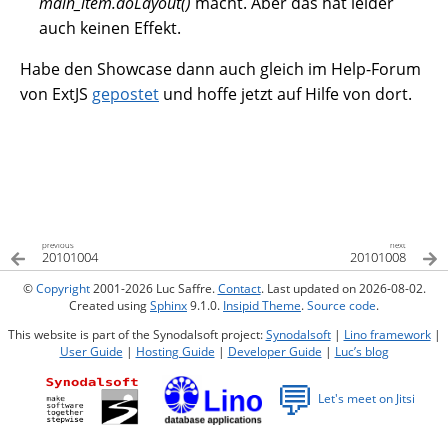
main_item.doLayout()
macht. Aber das hat leider
auch keinen Effekt.
Habe den Showcase dann auch gleich im Help-Forum
von ExtJS
gepostet
und hoffe jetzt auf Hilfe von dort.
previous
next
20101004
20101008
©
Copyright
2001-2026 Luc Saffre.
Contact
. Last updated on 2026-08-02.
Created using
Sphinx
9.1.0.
Insipid Theme
.
Source code
.
This website is part of the Synodalsoft project:
Synodalsoft
|
Lino framework
|
User Guide
|
Hosting Guide
|
Developer Guide
|
Luc’s blog
💬
Let's meet on Jitsi