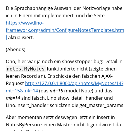
Die Sprachabhängige Auswahl der Notizvorlage habe
ich in Einem mit implementiert, und die Seite
https://www.lino-
framework.org/admin/ConfigureNotesTemplates.htm
l
aktualisiert.
(Abends)
Oho, hier war ja noch ein show stopper bug: Detail in
funktionierte nicht (zeigte einen
notes.MyNotes
leeren Record an). Er schickte den falschen AJAX-
Request
http://127.0.0.1:8000/api/notes/MyNotes/14?
mt=15&mk=14
(das
mt=15
(model Note) und das
mk=14
sind falsch. Lino.show_detail_handler und
Lino.insert_handler schickten die get_master_params.
Aber momentan setzt deswegen jetzt ein Insert in
NotesByPerson seinen Master nicht. Irgendwo ist da