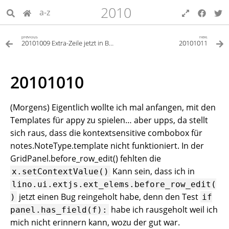
2010
a-z
previous
next
20101009 Extra-Zeile jetzt in Blau
20101011
20101010
(Morgens) Eigentlich wollte ich mal anfangen, mit den
Templates für appy zu spielen… aber upps, da stellt
sich raus, dass die kontextsensitive combobox für
notes.NoteType.template nicht funktioniert. In der
GridPanel.before_row_edit() fehlten die
Kann sein, dass ich in
x.setContextValue()
lino.ui.extjs.ext_elems.before_row_edit(
jetzt einen Bug reingeholt habe, denn den Test
)
if
habe ich rausgeholt weil ich
panel.has_field(f):
mich nicht erinnern kann, wozu der gut war.