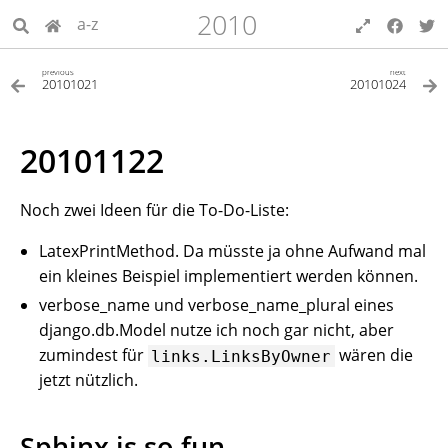
2010
a-z
previous
next
20101021
20101024
20101122
Noch zwei Ideen für die To-Do-Liste:
LatexPrintMethod. Da müsste ja ohne Aufwand mal
ein kleines Beispiel implementiert werden können.
verbose_name und verbose_name_plural eines
django.db.Model nutze ich noch gar nicht, aber
zumindest für
wären die
links.LinksByOwner
jetzt nützlich.
Sphinx is so fun…