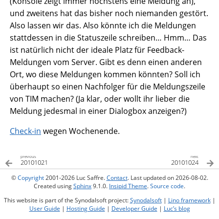
(Konsole zeigt immer höchstens eine Meldung an),
und zweitens hat das bisher noch niemanden gestört.
Also lassen wir das. Also könnte ich die Meldungen
stattdessen in die Statuszeile schreiben… Hmm… Das
ist natürlich nicht der ideale Platz für Feedback-
Meldungen vom Server. Gibt es denn einen anderen
Ort, wo diese Meldungen kommen könnten? Soll ich
überhaupt so einen Nachfolger für die Meldungszeile
von TIM machen? (Ja klar, oder wollt ihr lieber die
Meldung jedesmal in einer Dialogbox anzeigen?)
Check-in
wegen Wochenende.
previous
next
20101021
20101024
©
Copyright
2001-2026 Luc Saffre.
Contact
. Last updated on 2026-08-02.
Created using
Sphinx
9.1.0.
Insipid Theme
.
Source code
.
This website is part of the Synodalsoft project:
Synodalsoft
|
Lino framework
|
User Guide
|
Hosting Guide
|
Developer Guide
|
Luc’s blog