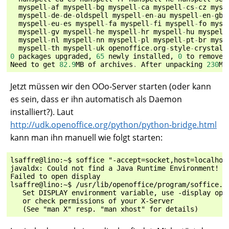
myspell
-
af
myspell
-
bg
myspell
-
ca
myspell
-
cs
-
cz
mysp
myspell
-
de
-
de
-
oldspell
myspell
-
en
-
au
myspell
-
en
-
gb
myspell
-
eu
-
es
myspell
-
fa
myspell
-
fi
myspell
-
fo
mysp
myspell
-
gv
myspell
-
he
myspell
-
hr
myspell
-
hu
myspell
myspell
-
nl
myspell
-
nn
myspell
-
pl
myspell
-
pt
-
br
mysp
myspell
-
th
myspell
-
uk
openoffice
.
org
-
style
-
crystal
0
packages
upgraded
,
65
newly
installed
,
0
to
remove
Need
to
get
82.9
MB
of
archives
.
After
unpacking
230
MB
Jetzt müssen wir den OOo-Server starten (oder kann
es sein, dass er ihn automatisch als Daemon
installiert?). Laut
http://udk.openoffice.org/python/python-bridge.html
kann man ihn manuell wie folgt starten:
lsaffre@lino:~$ soffice "-accept=socket,host=localhost
javaldx: Could not find a Java Runtime Environment!

Failed to open display

lsaffre@lino:~$ /usr/lib/openoffice/program/soffice.bi
   Set DISPLAY environment variable, use -display opti
   or check permissions of your X-Server
