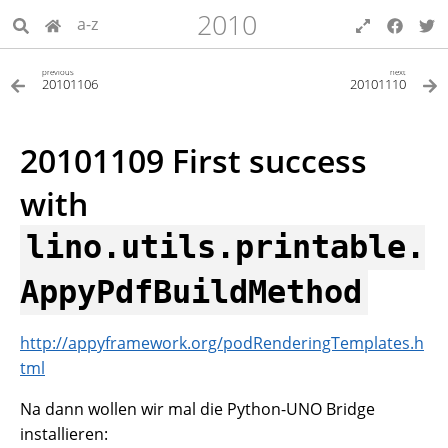
2010
a-z
previous
next
20101106
20101110
20101109 First success
with
lino.utils.printable.
AppyPdfBuildMethod
http://appyframework.org/podRenderingTemplates.h
tml
Na dann wollen wir mal die Python-UNO Bridge
installieren: