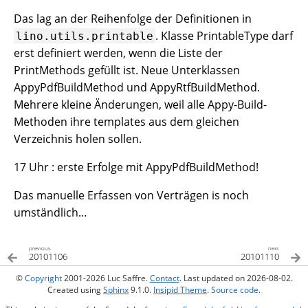
Das lag an der Reihenfolge der Definitionen in
. Klasse PrintableType darf
lino.utils.printable
erst definiert werden, wenn die Liste der
PrintMethods gefüllt ist. Neue Unterklassen
AppyPdfBuildMethod und AppyRtfBuildMethod.
Mehrere kleine Änderungen, weil alle Appy-Build-
Methoden ihre templates aus dem gleichen
Verzeichnis holen sollen.
17 Uhr : erste Erfolge mit AppyPdfBuildMethod!
Das manuelle Erfassen von Verträgen is noch
umständlich…
previous
next
20101106
20101110
©
Copyright
2001-2026 Luc Saffre.
Contact
. Last updated on 2026-08-02.
Created using
Sphinx
9.1.0.
Insipid Theme
.
Source code
.