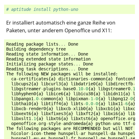
# aptitude install python-uno
Er installiert automatisch eine ganze Reihe von
Paketen, unter anderem Openoffice und X11:
Reading
package
lists
...
Done
Building
dependency
tree
Reading
state
information
...
Done
Reading
extended
state
information
Initializing
package
states
...
Done
Reading
task
descriptions
...
Done
The
following
NEW
packages
will
be
installed
:
ca
-
certificates
{
a
}
dictionaries
-
common
{
a
}
fontconfi
libcups2
{
a
}
libcurl3
{
a
}
libdatrie0
{
a
}
libdirectfb
-
1
libgstreamer
-
plugins
-
base0
.10
-
0
{
a
}
libgstreamer0
.10
libhyphen0
{
a
}
libice6
{
a
}
libicu38
{
a
}
libidn11
{
a
}
li
libpango1
.0
-
common
{
a
}
libpixman
-
1
-
0
{
a
}
libpng12
-
0
{
a
libthai0
{
a
}
libtiff4
{
a
}
libts
-
0.0
-
0
{
a
}
libx11
-
6
{
a
}
libxcb
-
render0
{
a
}
libxcb
-
xlib0
{
a
}
libxcb1
{
a
}
libxco
libxext6
{
a
}
libxfixes3
{
a
}
libxft2
{
a
}
libxi6
{
a
}
libx
libxslt1
.1
{
a
}
libxt6
{
a
}
libxtst6
{
a
}
openoffice
.
org
-
openoffice
.
org
-
style
-
andromeda
{
a
}
python
-
uno
ttf
-
op
The
following
packages
are
RECOMMENDED
but
will
NOT
b
hicolor
-
icon
-
theme
hunspell
-
ar
hunspell
-
da
hunspell
hunspell
-
eu
-
es
hunspell
-
fr
hunspell
-
ne
hunspell
-
se