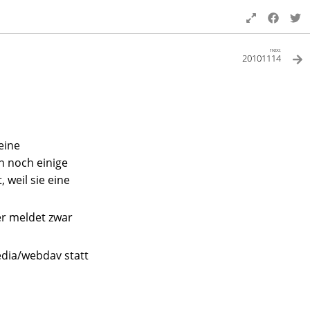
next
20101114
eine
n noch einige
 weil sie eine
er meldet zwar
edia/webdav statt