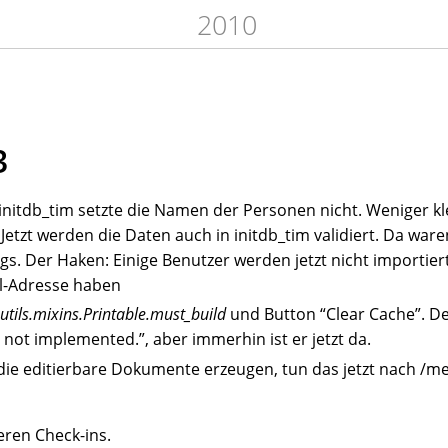
2010
3
: initdb_tim setzte die Namen der Personen nicht. Weniger kl
etzt werden die Daten auch in initdb_tim validiert. Da ware
. Der Haken: Einige Benutzer werden jetzt nicht importiert,
il-Adresse haben
.utils.mixins.Printable.must_build
und Button “Clear Cache”. D
, not implemented.”, aber immerhin ist er jetzt da.
die editierbare Dokumente erzeugen, tun das jetzt nach /m
ren Check-ins.