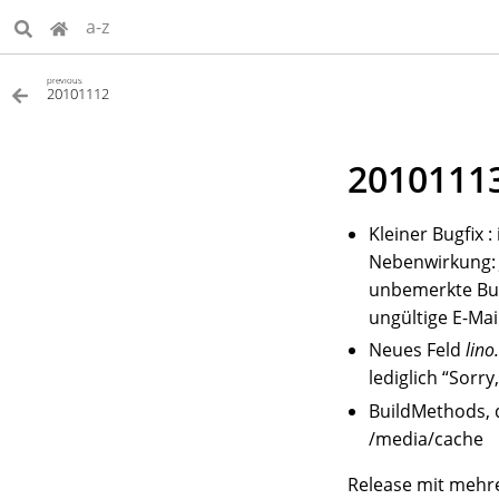
a-z
previous
20101112
2010111
Kleiner Bugfix 
Nebenwirkung: J
unbemerkte Bugs
ungültige E-Ma
Neues Feld
lino
lediglich “Sorry
BuildMethods, 
/media/cache
Release mit mehre