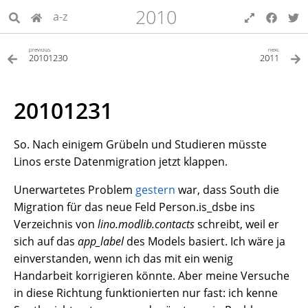
2010
a-z
previous
next
20101230
2011
20101231
So. Nach einigem Grübeln und Studieren müsste
Linos erste Datenmigration jetzt klappen.
Unerwartetes Problem
gestern
war, dass South die
Migration für das neue Feld Person.is_dsbe ins
Verzeichnis von
lino.modlib.contacts
schreibt, weil er
sich auf das
app_label
des Models basiert. Ich wäre ja
einverstanden, wenn ich das mit ein wenig
Handarbeit korrigieren könnte. Aber meine Versuche
in diese Richtung funktionierten nur fast: ich kenne