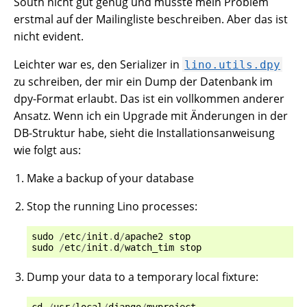
South nicht gut genug und müsste mein Problem
erstmal auf der Mailingliste beschreiben. Aber das ist
nicht evident.
Leichter war es, den Serializer in
lino.utils.dpy
zu schreiben, der mir ein Dump der Datenbank im
dpy-Format erlaubt. Das ist ein vollkommen anderer
Ansatz. Wenn ich ein Upgrade mit Änderungen in der
DB-Struktur habe, sieht die Installationsanweisung
wie folgt aus:
Make a backup of your database
Stop the running Lino processes:
sudo
/
etc
/
init
.
d
/
apache2
stop
sudo
/
etc
/
init
.
d
/
watch_tim
stop
Dump your data to a temporary local fixture:
cd
/
usr
/
local
/
django
/
myproject