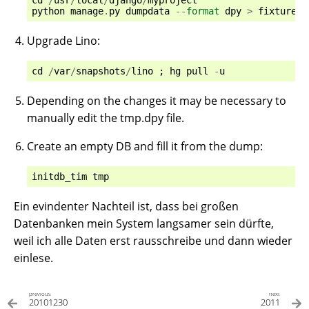
python
manage
.
py
dumpdata
--
format
dpy
>
fixtures
/
Upgrade Lino:
cd
/
var
/
snapshots
/
lino
;
hg
pull
-
u
Depending on the changes it may be necessary to
manually edit the tmp.dpy file.
Create an empty DB and fill it from the dump:
initdb_tim
tmp
Ein evindenter Nachteil ist, dass bei großen
Datenbanken mein System langsamer sein dürfte,
weil ich alle Daten erst rausschreibe und dann wieder
einlese.
previous
next
20101230
2011