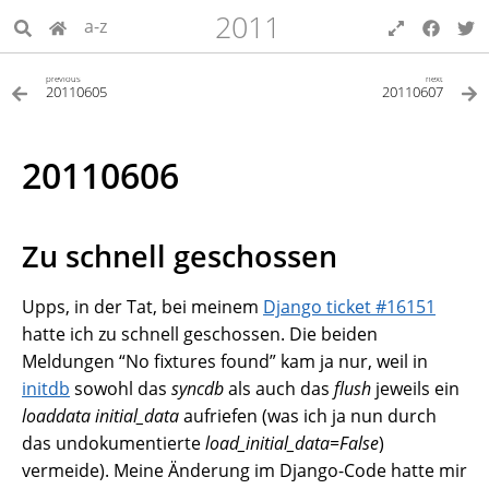
2011
a-z
previous
next
20110605
20110607
20110606
Zu schnell geschossen
Upps, in der Tat, bei meinem
Django ticket #16151
hatte ich zu schnell geschossen. Die beiden
Meldungen “No fixtures found” kam ja nur, weil in
initdb
sowohl das
syncdb
als auch das
flush
jeweils ein
loaddata initial_data
aufriefen (was ich ja nun durch
das undokumentierte
load_initial_data=False
)
vermeide). Meine Änderung im Django-Code hatte mir