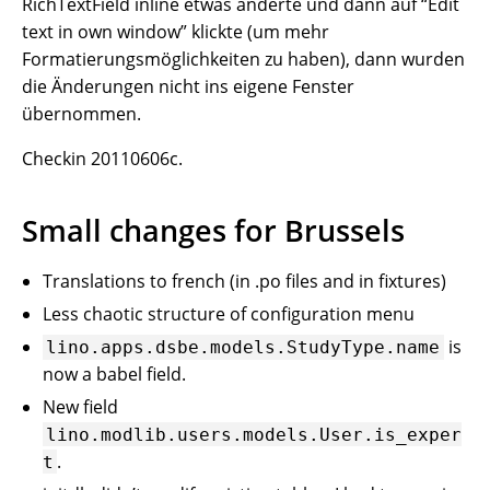
RichTextField inline etwas änderte und dann auf “Edit
text in own window” klickte (um mehr
Formatierungsmöglichkeiten zu haben), dann wurden
die Änderungen nicht ins eigene Fenster
übernommen.
Checkin 20110606c.
Small changes for Brussels
Translations to french (in .po files and in fixtures)
Less chaotic structure of configuration menu
is
lino.apps.dsbe.models.StudyType.name
now a babel field.
New field
lino.modlib.users.models.User.is_exper
.
t