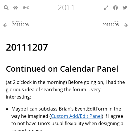
2011
a-z
previous
next
20111206
20111208
20111207
Continued on Calendar Panel
(at 2 o’clock in the morning) Before going on, I had the
glorious idea of searching the forum… very
interesting:
Maybe I can subclass Brian’s EventEditForm in the
way he imagined (
Custom Add/Edit Panel
) if I agree
to not have Lino’s usual flexibility when designing a
calendar event.