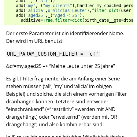
add
(
''
,
_
(
"All"
))
add
(
'my'
,
_
(
"my clients"
),
handler
=
my_coached_perso
add
(
'alicia'
,
u
"Alicias Leute"
),
filter
=
dict
(
user
=
a
add
(
'aged25'
,
_
(
"Aged < 25"
),
additive
=
True
,
filter
=
dict
(
birth_date__gte
=
dtos
(
Der erste Parameter ist ein identifizierender Name.
Der wird im URL benutzt.
URL_PARAM_CUSTOM_FILTER
=
'cf'
&cf=my,aged25 –> “Meine Leute unter 25 Jahre”
Es gibt Filterfragmente, die am Anfang einer Serie
stehen müssen (‘all’, ‘my’ und ‘alicia’ im obigen
Beispiel) und solche, die sich einem vorherigen Filter
dranhängen können. Letztere sind entweder
“einschränkend” (=”restriktiv” =werden mit AND
drangehängt) oder “erweiternd” (werden mit OR
drangehängt) und also kombinierbar sind.