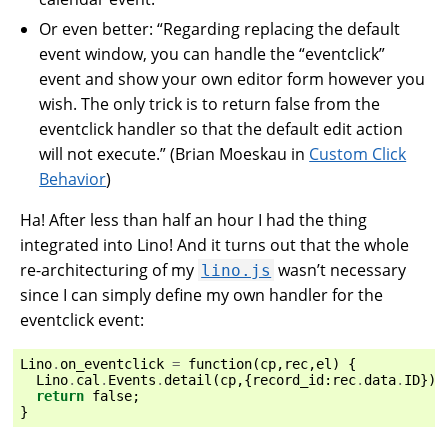
Or even better: “Regarding replacing the default
event window, you can handle the “eventclick”
event and show your own editor form however you
wish. The only trick is to return false from the
eventclick handler so that the default edit action
will not execute.” (Brian Moeskau in
Custom Click
Behavior
)
Ha! After less than half an hour I had the thing
integrated into Lino! And it turns out that the whole
re-architecturing of my
wasn’t necessary
lino.js
since I can simply define my own handler for the
eventclick event:
Lino
.
on_eventclick
=
function
(
cp
,
rec
,
el
)
{
Lino
.
cal
.
Events
.
detail
(
cp
,{
record_id
:
rec
.
data
.
ID
});
return
false
;
}