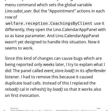
menu command which sets the global variable
Lino.subst_user
. But the “Appointment” actions in each
row of
use it
welfare.reception.CoachingsByClient
differently, they open the Lino.CalendarAppPanel with
su
as base parameter. And Lino.CalendarAppPanel
wasn’t yet designed to handle this situation. Now it
seems to work.
Since this kind of changes can cause bugs which are
being reported only weeks later, I try to explain what I
did: The panel called
event_store.load()
in its
afterRender
listener. I had to remove this because it caused
duplicate load calls. Instead of this I replaced the
reload()
cal in refresh() by
load()
so that it works also
on first invocation.
previous
next