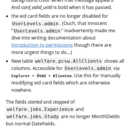
background color when that message appears.
And
card_valid_until
is bold when it has passed.
the eid card fields are no longer disabled for
. (Ouch, that innocent
UserLevels.admin
“
” inadvertently made me
UserLevels.admin
dive into writing documentation about
Introduction to permissions
though there are
more urgent things to do…)
New table
shows all
welfare.pcsw.AllClients
columns. Accessible for
via
UserLevels.admin
. Use this for manually
Explorer ‣ ÖSHZ ‣ Klienten
modifying eid card fields which are otherwise
nowhere.
The fields
started
and
stopped
of
and
welfare.jobs.Experience
are no longer MonthDields
welfare.jobs.Study
but normal DateFields.