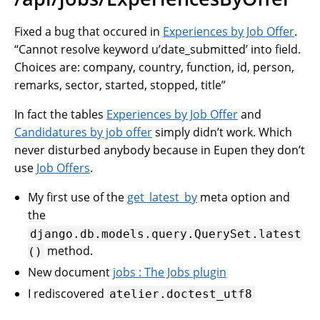
Fixed a bug that occured in
Experiences by Job Offer
.
“Cannot resolve keyword u’date_submitted’ into field.
Choices are: company, country, function, id, person,
remarks, sector, started, stopped, title”
In fact the tables
Experiences by Job Offer
and
Candidatures by job offer
simply didn’t work. Which
never disturbed anybody because in Eupen they don’t
use
Job Offers
.
My first use of the
get_latest_by
meta option and
the
django.db.models.query.QuerySet.latest
method.
()
New document
jobs : The Jobs plugin
I rediscovered
atelier.doctest_utf8