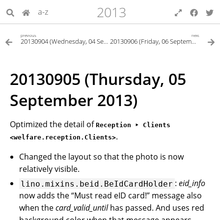
2013
a-z
previous
next
20130904 (Wednesday, 04 September 2013)
20130906 (Friday, 06 September 2013)
20130905 (Thursday, 05
September 2013)
Optimized the detail of
Reception ‣ Clients
.
<welfare.reception.Clients>
Changed the layout so that the photo is now
relatively visible.
:
eid_info
lino.mixins.beid.BeIdCardHolder
now adds the “Must read eID card!” message also
when the
card_valid_until
has passed. And uses red