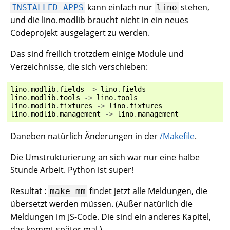
kann einfach nur
stehen,
INSTALLED_APPS
lino
und die lino.modlib braucht nicht in ein neues
Codeprojekt ausgelagert zu werden.
Das sind freilich trotzdem einige Module und
Verzeichnisse, die sich verschieben:
lino
.
modlib
.
fields
->
lino
.
fields
lino
.
modlib
.
tools
->
lino
.
tools
lino
.
modlib
.
fixtures
->
lino
.
fixtures
lino
.
modlib
.
management
->
lino
.
management
Daneben natürlich Änderungen in der
/Makefile
.
Die Umstrukturierung an sich war nur eine halbe
Stunde Arbeit. Python ist super!
Resultat :
findet jetzt alle Meldungen, die
make
mm
übersetzt werden müssen. (Außer natürlich die
Meldungen im JS-Code. Die sind ein anderes Kapitel,
das kommt später mal.)