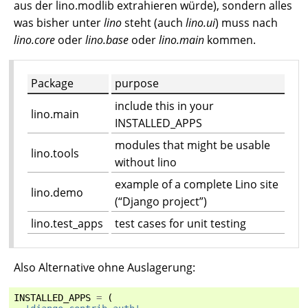
aus der lino.modlib extrahieren würde), sondern alles
was bisher unter
lino
steht (auch
lino.ui
) muss nach
lino.core
oder
lino.base
oder
lino.main
kommen.
Package
purpose
include this in your
lino.main
INSTALLED_APPS
modules that might be usable
lino.tools
without lino
example of a complete Lino site
lino.demo
(“Django project”)
lino.test_apps
test cases for unit testing
Also Alternative ohne Auslagerung:
INSTALLED_APPS
=
(