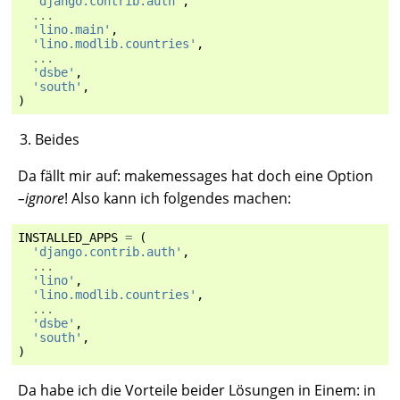
'django.contrib.auth'
,
...
'lino.main'
,
'lino.modlib.countries'
,
...
'dsbe'
,
'south'
,
)
Beides
Da fällt mir auf: makemessages hat doch eine Option
–ignore
! Also kann ich folgendes machen:
INSTALLED_APPS
=
(
'django.contrib.auth'
,
...
'lino'
,
'lino.modlib.countries'
,
...
'dsbe'
,
'south'
,
)
Da habe ich die Vorteile beider Lösungen in Einem: in