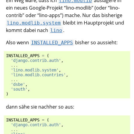
Ein Weg wäre, dass ich
auslagere in
lino.modlib
ein neues Google-Projekt “lino-modlib” (oder “lino-
contrib” oder “lino-apps”) mache. Nur das bisherige
bleibt im Hauptprojekt und
lino.modlib.system
kommt dabei nach
.
lino
Also wenn
bisher so aussieht:
INSTALLED_APPS
INSTALLED_APPS
=
(
'django.contrib.auth'
,
...
'lino.modlib.system'
,
'lino.modlib.countries'
,
...
'dsbe'
,
'south'
,
)
dann sähe sie nachher so aus:
INSTALLED_APPS
=
(
'django.contrib.auth'
,
...