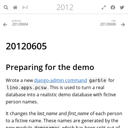
2012
a-z
previous
next
20120604
20120606
20120605
Preparing for the demo
Wrote a new
django-admin command
for
garble
. This is used to turn a real
lino.apps.pcsw
database into a realistic demo database with fictive
person names.
It changes the
last_name
and
first_name
of each person
to a fictive name. These names are generated by the
new module
which has been split out of
demonames