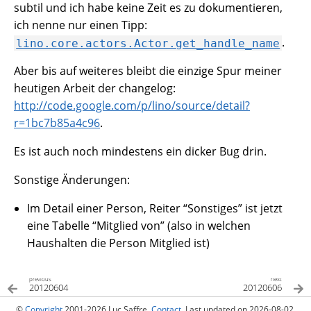
subtil und ich habe keine Zeit es zu dokumentieren,
ich nenne nur einen Tipp:
.
lino.core.actors.Actor.get_handle_name
Aber bis auf weiteres bleibt die einzige Spur meiner
heutigen Arbeit der changelog:
http://code.google.com/p/lino/source/detail?
r=1bc7b85a4c96
.
Es ist auch noch mindestens ein dicker Bug drin.
Sonstige Änderungen:
Im Detail einer Person, Reiter “Sonstiges” ist jetzt
eine Tabelle “Mitglied von” (also in welchen
Haushalten die Person Mitglied ist)
previous
next
20120604
20120606
©
Copyright
2001-2026 Luc Saffre.
Contact
. Last updated on 2026-08-02.