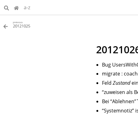
a-z
previous
20121025
2012102
Bug UsersWithCl
migrate : coach
Feld
Zustand
ein
“zuweisen als B
Bei “Ablehnen”ˇ
“Systemnotiz” is