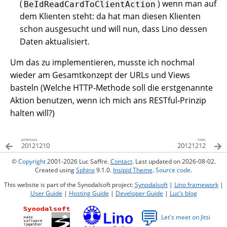
(
) wenn man auf
BeIdReadCardToClientAction
dem Klienten steht: da hat man diesen Klienten
schon ausgesucht und will nun, dass Lino dessen
Daten aktualisiert.
Um das zu implementieren, musste ich nochmal
wieder am Gesamtkonzept der URLs und Views
basteln (Welche HTTP-Methode soll die erstgenannte
Aktion benutzen, wenn ich mich ans RESTful-Prinzip
halten will?)
previous
next
20121210
20121212
©
Copyright
2001-2026 Luc Saffre.
Contact
. Last updated on 2026-08-02.
Created using
Sphinx
9.1.0.
Insipid Theme
.
Source code
.
This website is part of the Synodalsoft project:
Synodalsoft
|
Lino framework
|
User Guide
|
Hosting Guide
|
Developer Guide
|
Luc’s blog
💬
Let's meet on Jitsi