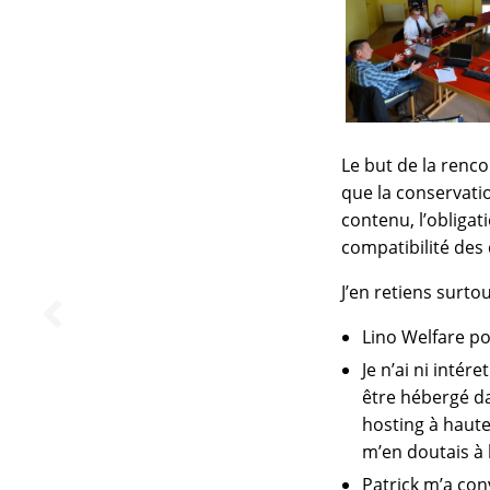
Le but de la rencon
que la conservatio
contenu, l’obligat
compatibilité des
J’en retiens surtou
Lino Welfare p
Je n’ai ni intér
être hébergé da
hosting à haute 
m’en doutais à 
Patrick m’a con