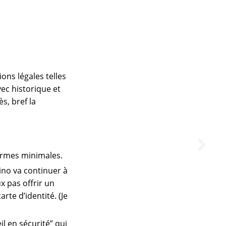
ons légales telles
vec historique et
s, bref la
ormes minimales.
Lino va continuer à
x pas offrir un
rte d’identité. (Je
il en sécurité” qui