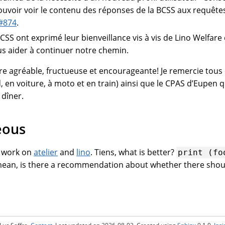
pouvoir voir le contenu des réponses de la BCSS aux requête
#874
.
BCSS ont exprimé leur bienveillance vis à vis de Lino Welfare 
s aider à continuer notre chemin.
re agréable, fructueuse et encourageante! Je remercie tous c
, en voiture, à moto et en train) ainsi que le CPAS d’Eupen qui
 dîner.
eous
 work on
atelier
and
lino
. Tiens, what is better?
print
(fo
 mean, is there a recommendation about whether there shou