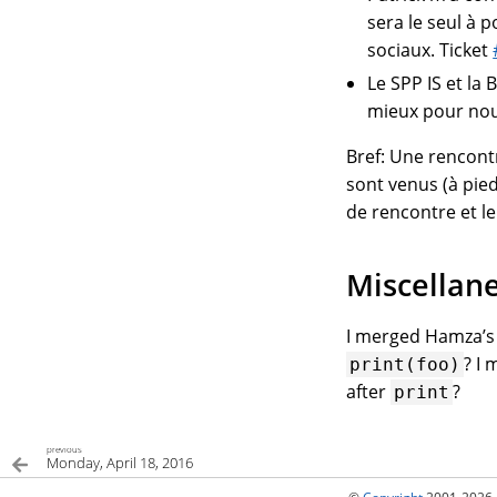
sera le seul à 
sociaux. Ticket
Le SPP IS et la 
mieux pour nou
Bref: Une rencont
sont venus (à pied
de rencontre et le
Miscellan
I merged Hamza’s
? I
print(foo)
after
?
print
previous
Monday, April 18, 2016