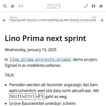
2025
a-z
previous
next
Playing with Ibanity (continued)
Playing with Ibanity (continued)
Lino Prima next sprint
Wednesday, January 15, 2025
In
demo project.
lino_prima.projects.prima1
Signed in as
madeleine.carbonez
.
TALK:
Perioden werden als Nummer angezeigt: das kam
wahrscheinlich, weil site data nicht aktuell war. Mit
+
+
geht es weg.
Shift
Ctrl
F5
Grüne Bausteintitel unlesbar: scheint