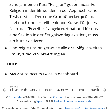
Schuljahr einen Kurs “Religion” geben muss. Für
Religion in der 6B wurden in der App noch keine
Tests erstellt. Der neue GroupChecker prüft das
jetzt nach und erstellt fehlende Kurse. Für jedes
Fach, das “Erweitert” angekreuzt hat und für das
eine Sektion in der Zeugnisvorlag existiert, muss
ein Kurs existieren.
Lino zeigte unsinnigerweise alle drei Möglichkeiten
Smiley/Prädikat/Bewertung an.
TODO:
MyGroups occurs twice in dashboard
previous
next
Playing with Ibanity (continued)
Playing with Ibanity (continued)
©
Copyright
2001-2026 Luc Saffre.
Contact
. Last updated on 2026-08-02.
Created using
Sphinx
9.1.0.
Insipid Theme
.
Source code
.
This website is part of the Synodalsoft project:
Synodalsoft
|
Lino framework
|